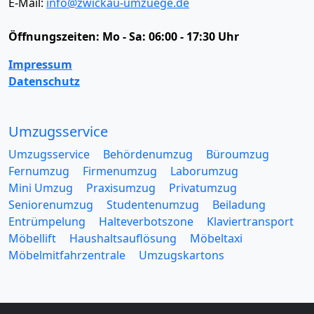
E-Mail:
info@zwickau-umzuege.de
Öffnungszeiten:
Mo - Sa: 06:00 - 17:30 Uhr
Impressum
Datenschutz
Umzugsservice
Umzugsservice
Behördenumzug
Büroumzug
Fernumzug
Firmenumzug
Laborumzug
Mini Umzug
Praxisumzug
Privatumzug
Seniorenumzug
Studentenumzug
Beiladung
Entrümpelung
Halteverbotszone
Klaviertransport
Möbellift
Haushaltsauflösung
Möbeltaxi
Möbelmitfahrzentrale
Umzugskartons