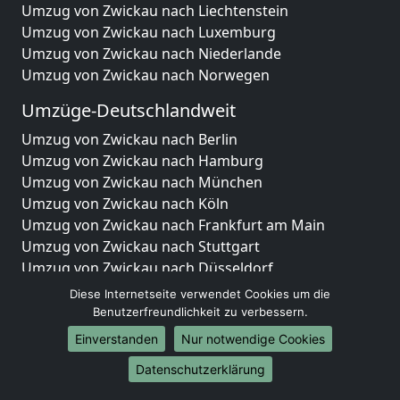
Umzug von Zwickau nach Liechtenstein
Umzug von Zwickau nach Luxemburg
Umzug von Zwickau nach Niederlande
Umzug von Zwickau nach Norwegen
Umzüge-Deutschlandweit
Umzug von Zwickau nach Berlin
Umzug von Zwickau nach Hamburg
Umzug von Zwickau nach München
Umzug von Zwickau nach Köln
Umzug von Zwickau nach Frankfurt am Main
Umzug von Zwickau nach Stuttgart
Umzug von Zwickau nach Düsseldorf
Umzug von Zwickau nach Leipzig
Diese Internetseite verwendet Cookies um die
Umzug von Zwickau nach Dortmund
Benutzerfreundlichkeit zu verbessern.
Umzug von Zwickau nach Essen
Einverstanden
Nur notwendige Cookies
Umzug von Zwickau nach Bremen
Datenschutzerklärung
Umzug von Zwickau nach Dresden
Umzug von Zwickau nach Hannover