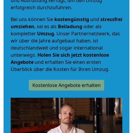
und Ausrüstung verfügt, um den Umzug
erfolgreich durchzuführen.
Bei uns können Sie
kostengünstig
und
stressfrei
umziehen
, sei es als
Beiladung
oder als
kompletter
Umzug
. Unser Partnernetzwerk, das
wir über die Jahre aufgebaut haben, ist
deutschlandweit und sogar international
unterwegs.
Holen Sie sich jetzt kostenlose
Angebote
und erhalten Sie einen ersten
Überblick über die Kosten für Ihren Umzug.
Kostenlose Angebote erhalten