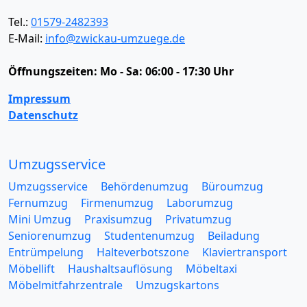
Tel.:
01579-2482393
E-Mail:
info@zwickau-umzuege.de
Öffnungszeiten:
Mo - Sa: 06:00 - 17:30 Uhr
Impressum
Datenschutz
Umzugsservice
Umzugsservice
Behördenumzug
Büroumzug
Fernumzug
Firmenumzug
Laborumzug
Mini Umzug
Praxisumzug
Privatumzug
Seniorenumzug
Studentenumzug
Beiladung
Entrümpelung
Halteverbotszone
Klaviertransport
Möbellift
Haushaltsauflösung
Möbeltaxi
Möbelmitfahrzentrale
Umzugskartons