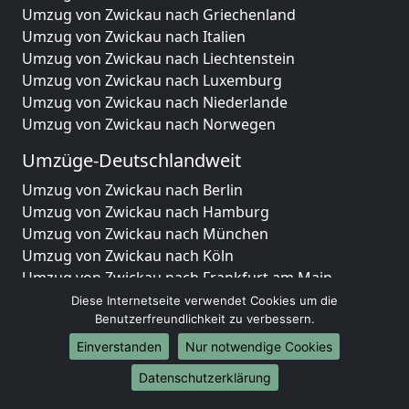
Umzug von Zwickau nach Griechenland
Umzug von Zwickau nach Italien
Umzug von Zwickau nach Liechtenstein
Umzug von Zwickau nach Luxemburg
Umzug von Zwickau nach Niederlande
Umzug von Zwickau nach Norwegen
Umzüge-Deutschlandweit
Umzug von Zwickau nach Berlin
Umzug von Zwickau nach Hamburg
Umzug von Zwickau nach München
Umzug von Zwickau nach Köln
Umzug von Zwickau nach Frankfurt am Main
Umzug von Zwickau nach Stuttgart
Diese Internetseite verwendet Cookies um die
Umzug von Zwickau nach Düsseldorf
Benutzerfreundlichkeit zu verbessern.
Umzug von Zwickau nach Leipzig
Einverstanden
Nur notwendige Cookies
Umzug von Zwickau nach Dortmund
Datenschutzerklärung
Umzug von Zwickau nach Essen
Umzug von Zwickau nach Bremen