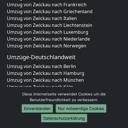
Umzug von Zwickau nach Frankreich
Umzug von Zwickau nach Griechenland
Umzug von Zwickau nach Italien
Umzug von Zwickau nach Liechtenstein
Umzug von Zwickau nach Luxemburg
Umzug von Zwickau nach Niederlande
Umzug von Zwickau nach Norwegen
Umzüge-Deutschlandweit
Umzug von Zwickau nach Berlin
Umzug von Zwickau nach Hamburg
Umzug von Zwickau nach München
Umzug von Zwickau nach Köln
Umzug von Zwickau nach Frankfurt am Main
Diese Internetseite verwendet Cookies um die
Umzug von Zwickau nach Stuttgart
Benutzerfreundlichkeit zu verbessern.
Umzug von Zwickau nach Düsseldorf
Einverstanden
Nur notwendige Cookies
Umzug von Zwickau nach Leipzig
Datenschutzerklärung
Umzug von Zwickau nach Dortmund
Umzug von Zwickau nach Essen