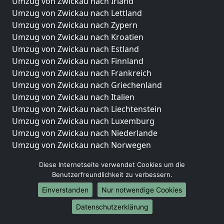
Umzug von Zwickau nach Irland
Umzug von Zwickau nach Lettland
Umzug von Zwickau nach Zypern
Umzug von Zwickau nach Kroatien
Umzug von Zwickau nach Estland
Umzug von Zwickau nach Finnland
Umzug von Zwickau nach Frankreich
Umzug von Zwickau nach Griechenland
Umzug von Zwickau nach Italien
Umzug von Zwickau nach Liechtenstein
Umzug von Zwickau nach Luxemburg
Umzug von Zwickau nach Niederlande
Umzug von Zwickau nach Norwegen
Umzüge-Deutschlandweit
Diese Internetseite verwendet Cookies um die
Benutzerfreundlichkeit zu verbessern.
Umzug von Zwickau nach Berlin
Einverstanden
Nur notwendige Cookies
Umzug von Zwickau nach Hamburg
Umzug von Zwickau nach München
Datenschutzerklärung
Umzug von Zwickau nach Köln