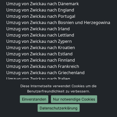
Umzug von Zwickau nach Dänemark
Umzug von Zwickau nach England
Umzug von Zwickau nach Portugal
Umzug von Zwickau nach Bosnien und Herzegowina
Umzug von Zwickau nach Irland
Umzug von Zwickau nach Lettland
Umzug von Zwickau nach Zypern
Umzug von Zwickau nach Kroatien
Umzug von Zwickau nach Estland
Umzug von Zwickau nach Finnland
Umzug von Zwickau nach Frankreich
Umzug von Zwickau nach Griechenland
Umzug von Zwickau nach Italien
Umzug von Zwickau nach Liechtenstein
Diese Internetseite verwendet Cookies um die
Umzug von Zwickau nach Luxemburg
Benutzerfreundlichkeit zu verbessern.
Umzug von Zwickau nach Niederlande
Einverstanden
Nur notwendige Cookies
Umzug von Zwickau nach Norwegen
Datenschutzerklärung
Umzüge-Deutschlandweit