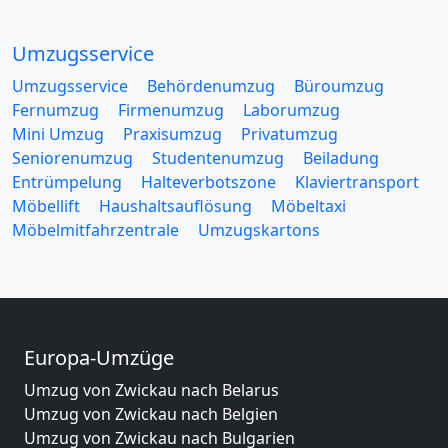
Umzugsservice
Umzugsservice
Behördenumzug
Büroumzug
Fernumzug
Firmenumzug
Laborumzug
Mini Umzug
Praxisumzug
Privatumzug
Seniorenumzug
Studentenumzug
Beiladung
Entrümpelung
Halteverbotszone
Klaviertransport
Möbellift
Haushaltsauflösung
Möbeltaxi
Möbelmitfahrzentrale
Umzugskartons
Europa-Umzüge
Umzug von Zwickau nach Belarus
Umzug von Zwickau nach Belgien
Umzug von Zwickau nach Bulgarien