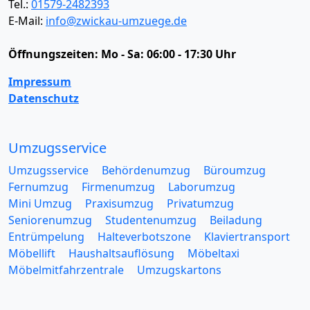
Tel.:
01579-2482393
E-Mail:
info@zwickau-umzuege.de
Öffnungszeiten:
Mo - Sa: 06:00 - 17:30 Uhr
Impressum
Datenschutz
Umzugsservice
Umzugsservice
Behördenumzug
Büroumzug
Fernumzug
Firmenumzug
Laborumzug
Mini Umzug
Praxisumzug
Privatumzug
Seniorenumzug
Studentenumzug
Beiladung
Entrümpelung
Halteverbotszone
Klaviertransport
Möbellift
Haushaltsauflösung
Möbeltaxi
Möbelmitfahrzentrale
Umzugskartons