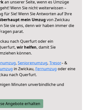
erk
an unserer Seite, wenn es Umzüge
geht! Wenn Sie nicht weiterwissen –
ng für Sie! Wenn Sie Antworten auf Ihre
 überhaupt mein Umzug
von Zwickau
n Sie sie uns, denn wir haben immer die
Fragen parat.
ckau nach Querfurt oder ein
Querfurt,
wir helfen
, damit Sie
umziehen können.
enumzug
,
Seniorenumzug
,
Tresor
– &
numzug
in Zwickau,
Fernumzug
oder eine
ckau nach Querfurt.
nigen Minuten unverbindliche und
se Angebote erhalten