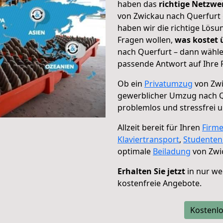
haben das
richtige Netzw
von Zwickau nach Querfurt 
haben wir die richtige Lösu
Fragen wollen,
was kostet
nach Querfurt – dann wähle
passende Antwort auf Ihre 
Ob ein
Privatumzug
von Zwi
gewerblicher Umzug nach 
problemlos und stressfrei 
Allzeit bereit für Ihren
Firm
Klaviertransport
,
Studente
optimale
Beiladung
von Zwi
Erhalten Sie jetzt
in nur we
kostenfreie Angebote.
Kostenlo