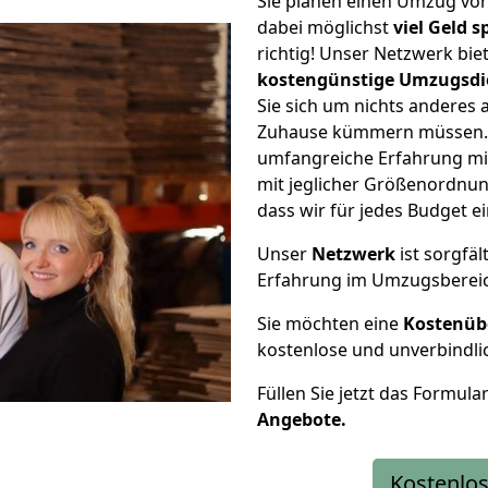
Sie planen einen Umzug vo
dabei möglichst
viel Geld 
richtig! Unser Netzwerk bi
kostengünstige Umzugsdi
Sie sich um nichts anderes 
Zuhause kümmern müssen. W
umfangreiche Erfahrung mi
mit jeglicher Größenordnun
dass wir für jedes Budget 
Unser
Netzwerk
ist sorgfäl
Erfahrung im Umzugsberei
Sie möchten eine
Kostenüb
kostenlose und unverbindli
Füllen Sie jetzt das Formula
Angebote.
Kostenlos