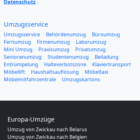
Datenschutz
Umzugsservice
Umzugsservice
Behördenumzug
Büroumzug
Fernumzug
Firmenumzug
Laborumzug
Mini Umzug
Praxisumzug
Privatumzug
Seniorenumzug
Studentenumzug
Beiladung
Entrümpelung
Halteverbotszone
Klaviertransport
Möbellift
Haushaltsauflösung
Möbeltaxi
Möbelmitfahrzentrale
Umzugskartons
Europa-Umzüge
Umzug von Zwickau nach Belarus
Umzug von Zwickau nach Belgien