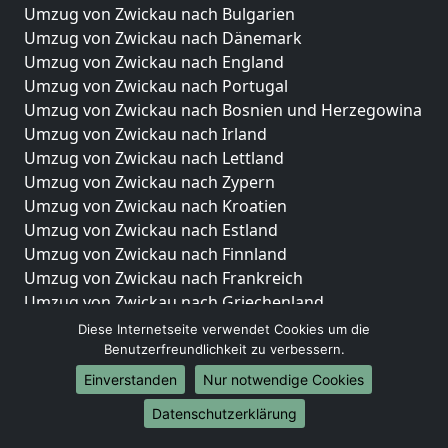
Umzug von Zwickau nach Bulgarien
Umzug von Zwickau nach Dänemark
Umzug von Zwickau nach England
Umzug von Zwickau nach Portugal
Umzug von Zwickau nach Bosnien und Herzegowina
Umzug von Zwickau nach Irland
Umzug von Zwickau nach Lettland
Umzug von Zwickau nach Zypern
Umzug von Zwickau nach Kroatien
Umzug von Zwickau nach Estland
Umzug von Zwickau nach Finnland
Umzug von Zwickau nach Frankreich
Umzug von Zwickau nach Griechenland
Umzug von Zwickau nach Italien
Diese Internetseite verwendet Cookies um die
Umzug von Zwickau nach Liechtenstein
Benutzerfreundlichkeit zu verbessern.
Umzug von Zwickau nach Luxemburg
Einverstanden
Nur notwendige Cookies
Umzug von Zwickau nach Niederlande
Datenschutzerklärung
Umzug von Zwickau nach Norwegen