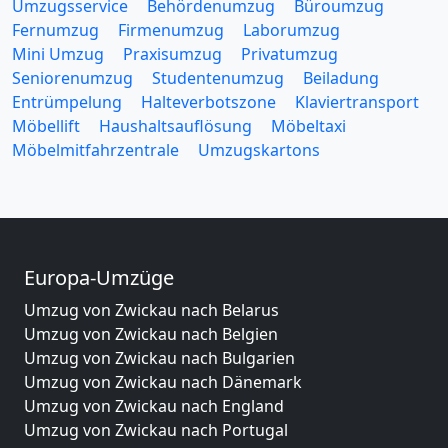
Umzugsservice
Behördenumzug
Büroumzug
Fernumzug
Firmenumzug
Laborumzug
Mini Umzug
Praxisumzug
Privatumzug
Seniorenumzug
Studentenumzug
Beiladung
Entrümpelung
Halteverbotszone
Klaviertransport
Möbellift
Haushaltsauflösung
Möbeltaxi
Möbelmitfahrzentrale
Umzugskartons
Europa-Umzüge
Umzug von Zwickau nach Belarus
Umzug von Zwickau nach Belgien
Umzug von Zwickau nach Bulgarien
Umzug von Zwickau nach Dänemark
Umzug von Zwickau nach England
Umzug von Zwickau nach Portugal