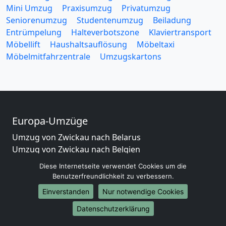
Mini Umzug
Praxisumzug
Privatumzug
Seniorenumzug
Studentenumzug
Beiladung
Entrümpelung
Halteverbotszone
Klaviertransport
Möbellift
Haushaltsauflösung
Möbeltaxi
Möbelmitfahrzentrale
Umzugskartons
Europa-Umzüge
Umzug von Zwickau nach Belarus
Umzug von Zwickau nach Belgien
Umzug von Zwickau nach Bulgarien
Diese Internetseite verwendet Cookies um die
Umzug von Zwickau nach Dänemark
Benutzerfreundlichkeit zu verbessern.
Umzug von Zwickau nach England
Einverstanden
Nur notwendige Cookies
Umzug von Zwickau nach Portugal
Umzug von Zwickau nach Bosnien und Herzegowina
Datenschutzerklärung
Umzug von Zwickau nach Irland