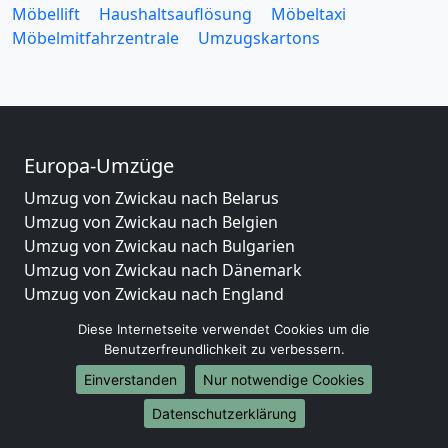
Möbellift
Haushaltsauflösung
Möbeltaxi
Möbelmitfahrzentrale
Umzugskartons
Europa-Umzüge
Umzug von Zwickau nach Belarus
Umzug von Zwickau nach Belgien
Umzug von Zwickau nach Bulgarien
Umzug von Zwickau nach Dänemark
Umzug von Zwickau nach England
Umzug von Zwickau nach Portugal
Diese Internetseite verwendet Cookies um die
Umzug von Zwickau nach Bosnien und Herzegowina
Benutzerfreundlichkeit zu verbessern.
Umzug von Zwickau nach Irland
Einverstanden
Nur notwendige Cookies
Umzug von Zwickau nach Lettland
Umzug von Zwickau nach Zypern
Datenschutzerklärung
Umzug von Zwickau nach Kroatien