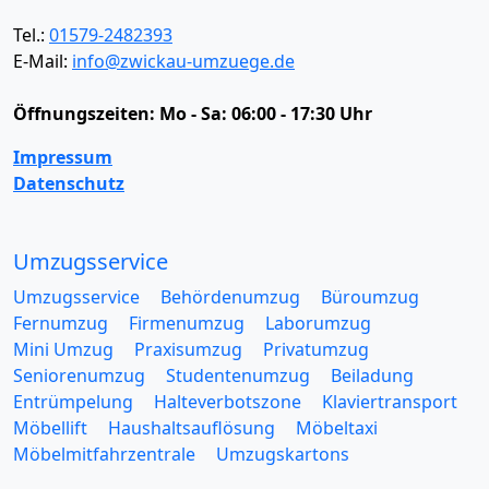
Tel.:
01579-2482393
E-Mail:
info@zwickau-umzuege.de
Öffnungszeiten:
Mo - Sa: 06:00 - 17:30 Uhr
Impressum
Datenschutz
Umzugsservice
Umzugsservice
Behördenumzug
Büroumzug
Fernumzug
Firmenumzug
Laborumzug
Mini Umzug
Praxisumzug
Privatumzug
Seniorenumzug
Studentenumzug
Beiladung
Entrümpelung
Halteverbotszone
Klaviertransport
Möbellift
Haushaltsauflösung
Möbeltaxi
Möbelmitfahrzentrale
Umzugskartons