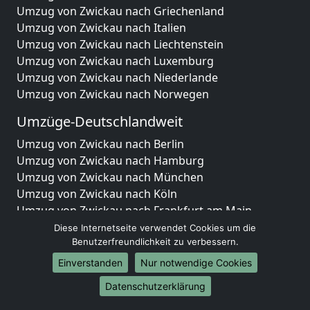
Umzug von Zwickau nach Griechenland
Umzug von Zwickau nach Italien
Umzug von Zwickau nach Liechtenstein
Umzug von Zwickau nach Luxemburg
Umzug von Zwickau nach Niederlande
Umzug von Zwickau nach Norwegen
Umzüge-Deutschlandweit
Umzug von Zwickau nach Berlin
Umzug von Zwickau nach Hamburg
Umzug von Zwickau nach München
Umzug von Zwickau nach Köln
Umzug von Zwickau nach Frankfurt am Main
Umzug von Zwickau nach Stuttgart
Diese Internetseite verwendet Cookies um die
Umzug von Zwickau nach Düsseldorf
Benutzerfreundlichkeit zu verbessern.
Umzug von Zwickau nach Leipzig
Einverstanden
Nur notwendige Cookies
Umzug von Zwickau nach Dortmund
Datenschutzerklärung
Umzug von Zwickau nach Essen
Umzug von Zwickau nach Bremen