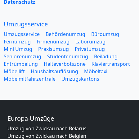
Datenschutz
Umzugsservice
Umzugsservice
Behördenumzug
Büroumzug
Fernumzug
Firmenumzug
Laborumzug
Mini Umzug
Praxisumzug
Privatumzug
Seniorenumzug
Studentenumzug
Beiladung
Entrümpelung
Halteverbotszone
Klaviertransport
Möbellift
Haushaltsauflösung
Möbeltaxi
Möbelmitfahrzentrale
Umzugskartons
Europa-Umzüge
Umzug von Zwickau nach Belarus
Umzug von Zwickau nach Belgien