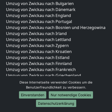
Umzug von Zwickau nach Bulgarien
Umzug von Zwickau nach Dänemark
Umzug von Zwickau nach England
Umzug von Zwickau nach Portugal
Umzug von Zwickau nach Bosnien und Herzegowina
Umzug von Zwickau nach Irland
Umzug von Zwickau nach Lettland
Umzug von Zwickau nach Zypern
Umzug von Zwickau nach Kroatien
Umzug von Zwickau nach Estland
Umzug von Zwickau nach Finnland
Umzug von Zwickau nach Frankreich
Umzug von Zwickau nach Griechenland
Umzug von Zwickau nach Italien
Diese Internetseite verwendet Cookies um die
Umzug von Zwickau nach Liechtenstein
Benutzerfreundlichkeit zu verbessern.
Umzug von Zwickau nach Luxemburg
Einverstanden
Nur notwendige Cookies
Umzug von Zwickau nach Niederlande
Datenschutzerklärung
Umzug von Zwickau nach Norwegen