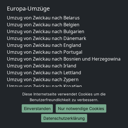
Europa-Umzüge
Umzug von Zwickau nach Belarus
Umzug von Zwickau nach Belgien
Umzug von Zwickau nach Bulgarien
Umzug von Zwickau nach Dänemark
Umzug von Zwickau nach England
Umzug von Zwickau nach Portugal
Umzug von Zwickau nach Bosnien und Herzegowina
Umzug von Zwickau nach Irland
Umzug von Zwickau nach Lettland
Umzug von Zwickau nach Zypern
Umzug von Zwickau nach Kroatien
Umzug von Zwickau nach Estland
Diese Internetseite verwendet Cookies um die
Umzug von Zwickau nach Finnland
Benutzerfreundlichkeit zu verbessern.
Umzug von Zwickau nach Frankreich
Einverstanden
Nur notwendige Cookies
Umzug von Zwickau nach Griechenland
Datenschutzerklärung
Umzug von Zwickau nach Italien
Umzug von Zwickau nach Liechtenstein