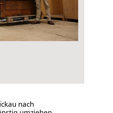
ckau nach
nstig umziehen