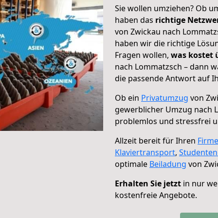
Sie wollen umziehen? Ob um
haben das
richtige Netzw
von Zwickau nach Lommatzsc
haben wir die richtige Lösu
Fragen wollen,
was kostet
nach Lommatzsch – dann wä
die passende Antwort auf Ih
Ob ein
Privatumzug
von Zwi
gewerblicher Umzug nach 
problemlos und stressfrei 
Allzeit bereit für Ihren
Firm
Klaviertransport
,
Studente
optimale
Beiladung
von Zwi
Erhalten Sie jetzt
in nur we
kostenfreie Angebote.