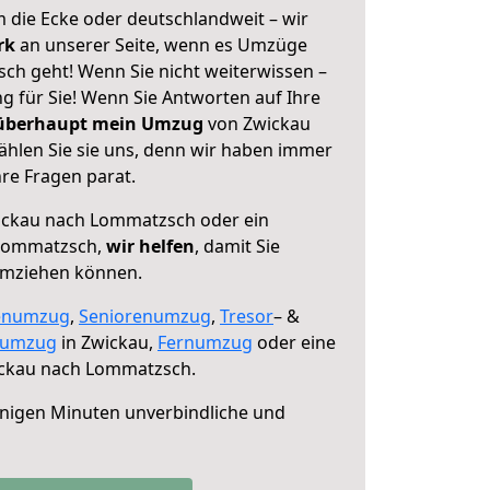
 die Ecke oder deutschlandweit – wir
erk
an unserer Seite, wenn es Umzüge
h geht! Wenn Sie nicht weiterwissen –
ng für Sie! Wenn Sie Antworten auf Ihre
 überhaupt mein Umzug
von Zwickau
hlen Sie sie uns, denn wir haben immer
re Fragen parat.
ckau nach Lommatzsch oder ein
Lommatzsch,
wir helfen
, damit Sie
umziehen können.
enumzug
,
Seniorenumzug
,
Tresor
– &
numzug
in Zwickau,
Fernumzug
oder eine
ckau nach Lommatzsch.
nigen Minuten unverbindliche und