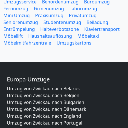
Umzugsservice
Behördenumzug
Büroumzug
Fernumzug
Firmenumzug
Laborumzug
Mini Umzug
Praxisumzug
Privatumzug
Seniorenumzug
Studentenumzug
Beiladung
Entrümpelung
Halteverbotszone
Klaviertransport
Möbellift
Haushaltsauflösung
Möbeltaxi
Möbelmitfahrzentrale
Umzugskartons
Europa-Umzüge
Umzug von Zwickau nach Belarus
Umzug von Zwickau nach Belgien
Umzug von Zwickau nach Bulgarien
Umzug von Zwickau nach Dänemark
Umzug von Zwickau nach England
Umzug von Zwickau nach Portugal