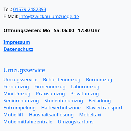
Tel.:
01579-2482393
E-Mail:
info@zwickau-umzuege.de
Öffnungszeiten:
Mo - Sa: 06:00 - 17:30 Uhr
Impressum
Datenschutz
Umzugsservice
Umzugsservice
Behördenumzug
Büroumzug
Fernumzug
Firmenumzug
Laborumzug
Mini Umzug
Praxisumzug
Privatumzug
Seniorenumzug
Studentenumzug
Beiladung
Entrümpelung
Halteverbotszone
Klaviertransport
Möbellift
Haushaltsauflösung
Möbeltaxi
Möbelmitfahrzentrale
Umzugskartons