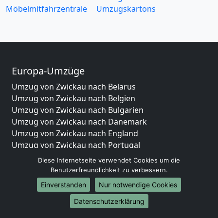
Möbelmitfahrzentrale
Umzugskartons
Europa-Umzüge
Umzug von Zwickau nach Belarus
Umzug von Zwickau nach Belgien
Umzug von Zwickau nach Bulgarien
Umzug von Zwickau nach Dänemark
Umzug von Zwickau nach England
Umzug von Zwickau nach Portugal
Umzug von Zwickau nach Bosnien und Herzegowina
Diese Internetseite verwendet Cookies um die
Umzug von Zwickau nach Irland
Benutzerfreundlichkeit zu verbessern.
Umzug von Zwickau nach Lettland
Einverstanden
Nur notwendige Cookies
Umzug von Zwickau nach Zypern
Datenschutzerklärung
Umzug von Zwickau nach Kroatien
Umzug von Zwickau nach Estland