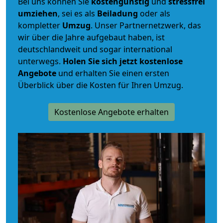
Bei uns können Sie
kostengünstig
und
stressfrei
umziehen
, sei es als
Beiladung
oder als
kompletter
Umzug
. Unser Partnernetzwerk, das
wir über die Jahre aufgebaut haben, ist
deutschlandweit und sogar international
unterwegs.
Holen Sie sich jetzt kostenlose
Angebote
und erhalten Sie einen ersten
Überblick über die Kosten für Ihren Umzug.
Kostenlose Angebote erhalten