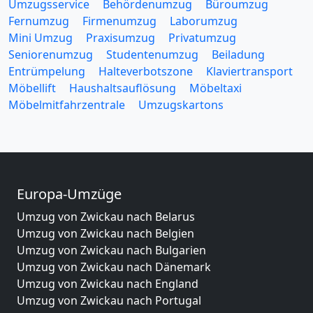
Umzugsservice
Behördenumzug
Büroumzug
Fernumzug
Firmenumzug
Laborumzug
Mini Umzug
Praxisumzug
Privatumzug
Seniorenumzug
Studentenumzug
Beiladung
Entrümpelung
Halteverbotszone
Klaviertransport
Möbellift
Haushaltsauflösung
Möbeltaxi
Möbelmitfahrzentrale
Umzugskartons
Europa-Umzüge
Umzug von Zwickau nach Belarus
Umzug von Zwickau nach Belgien
Umzug von Zwickau nach Bulgarien
Umzug von Zwickau nach Dänemark
Umzug von Zwickau nach England
Umzug von Zwickau nach Portugal