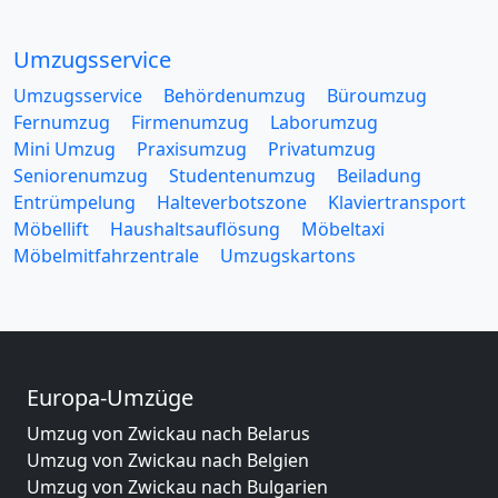
Umzugsservice
Umzugsservice
Behördenumzug
Büroumzug
Fernumzug
Firmenumzug
Laborumzug
Mini Umzug
Praxisumzug
Privatumzug
Seniorenumzug
Studentenumzug
Beiladung
Entrümpelung
Halteverbotszone
Klaviertransport
Möbellift
Haushaltsauflösung
Möbeltaxi
Möbelmitfahrzentrale
Umzugskartons
Europa-Umzüge
Umzug von Zwickau nach Belarus
Umzug von Zwickau nach Belgien
Umzug von Zwickau nach Bulgarien