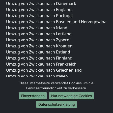
Umzug von Zwickau nach Dänemark
Umzug von Zwickau nach England
Umzug von Zwickau nach Portugal
Umzug von Zwickau nach Bosnien und Herzegowina
Umzug von Zwickau nach Irland
Umzug von Zwickau nach Lettland
Umzug von Zwickau nach Zypern
Umzug von Zwickau nach Kroatien
Umzug von Zwickau nach Estland
Umzug von Zwickau nach Finnland
Umzug von Zwickau nach Frankreich
Umzug von Zwickau nach Griechenland
Umzug von Zwickau nach Italien
Umzug von Zwickau nach Liechtenstein
Diese Internetseite verwendet Cookies um die
Umzug von Zwickau nach Luxemburg
Benutzerfreundlichkeit zu verbessern.
Umzug von Zwickau nach Niederlande
Einverstanden
Nur notwendige Cookies
Umzug von Zwickau nach Norwegen
Datenschutzerklärung
Umzüge-Deutschlandweit