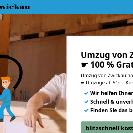
wickau
Umzug von Z
☛ 100 % Gra
Umzug von Zwickau na
➨ Umzüge ab 91€ – Kos
✓
Wir helfen Ihne
✓
Schnell & unverb
✓
Finden Sie das 
blitzschnell ko