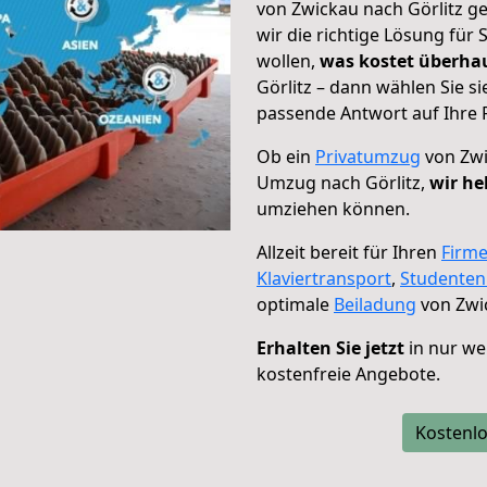
von Zwickau nach Görlitz ge
wir die richtige Lösung für
wollen,
was kostet überh
Görlitz – dann wählen Sie s
passende Antwort auf Ihre 
Ob ein
Privatumzug
von Zwi
Umzug nach Görlitz,
wir he
umziehen können.
Allzeit bereit für Ihren
Firm
Klaviertransport
,
Studente
optimale
Beiladung
von Zwic
Erhalten Sie jetzt
in nur we
kostenfreie Angebote.
Kostenlo