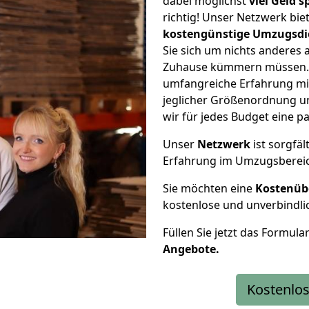
dabei möglichst
viel Geld 
richtig! Unser Netzwerk bi
kostengünstige Umzugsdi
Sie sich um nichts anderes 
Zuhause kümmern müssen. W
umfangreiche Erfahrung mi
jeglicher Größenordnung u
wir für jedes Budget eine 
Unser
Netzwerk
ist sorgfäl
Erfahrung im Umzugsberei
Sie möchten eine
Kostenüb
kostenlose und unverbindli
Füllen Sie jetzt das Formula
Angebote.
Kostenlos