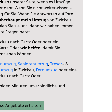
erk
an unserer Seite, wenn es Umzüge
r geht! Wenn Sie nicht weiterwissen –
ng für Sie! Wenn Sie Antworten auf Ihre
 überhaupt mein Umzug
von Zwickau
len Sie sie uns, denn wir haben immer
re Fragen parat.
ckau nach Gartz Oder oder ein
artz Oder,
wir helfen
, damit Sie
umziehen können.
enumzug
,
Seniorenumzug
,
Tresor
– &
numzug
in Zwickau,
Fernumzug
oder eine
ckau nach Gartz Oder.
nigen Minuten unverbindliche und
se Angebote erhalten