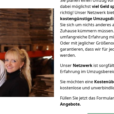
Sie planen einen Umzug vo
dabei möglichst
viel Geld 
richtig! Unser Netzwerk bi
kostengünstige Umzugsdi
Sie sich um nichts anderes 
Zuhause kümmern müssen. W
umfangreiche Erfahrung mi
Oder mit jeglicher Größen
garantieren, dass wir für j
werden.
Unser
Netzwerk
ist sorgfäl
Erfahrung im Umzugsberei
Sie möchten eine
Kostenüb
kostenlose und unverbindli
Füllen Sie jetzt das Formula
Angebote.