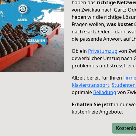
haben das
richtige Netzw
von Zwickau nach Gartz Ode
haben wir die richtige Lösu
Fragen wollen,
was kostet
nach Gartz Oder – dann wäh
die passende Antwort auf Ih
Ob ein
Privatumzug
von Zwi
gewerblicher Umzug nach G
problemlos und stressfrei 
Allzeit bereit für Ihren
Firm
Klaviertransport
,
Studente
optimale
Beiladung
von Zwi
Erhalten Sie jetzt
in nur we
kostenfreie Angebote.
Kostenlo