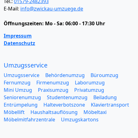
Tel.:
01579-2482393
E-Mail:
info@zwickau-umzuege.de
Öffnungszeiten:
Mo - Sa: 06:00 - 17:30 Uhr
Impressum
Datenschutz
Umzugsservice
Umzugsservice
Behördenumzug
Büroumzug
Fernumzug
Firmenumzug
Laborumzug
Mini Umzug
Praxisumzug
Privatumzug
Seniorenumzug
Studentenumzug
Beiladung
Entrümpelung
Halteverbotszone
Klaviertransport
Möbellift
Haushaltsauflösung
Möbeltaxi
Möbelmitfahrzentrale
Umzugskartons