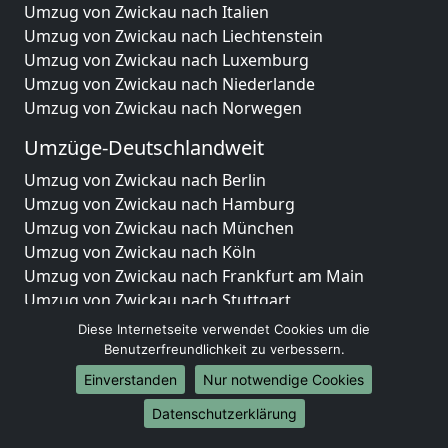
Umzug von Zwickau nach Italien
Umzug von Zwickau nach Liechtenstein
Umzug von Zwickau nach Luxemburg
Umzug von Zwickau nach Niederlande
Umzug von Zwickau nach Norwegen
Umzüge-Deutschlandweit
Umzug von Zwickau nach Berlin
Umzug von Zwickau nach Hamburg
Umzug von Zwickau nach München
Umzug von Zwickau nach Köln
Umzug von Zwickau nach Frankfurt am Main
Umzug von Zwickau nach Stuttgart
Umzug von Zwickau nach Düsseldorf
Diese Internetseite verwendet Cookies um die
Umzug von Zwickau nach Leipzig
Benutzerfreundlichkeit zu verbessern.
Umzug von Zwickau nach Dortmund
Einverstanden
Nur notwendige Cookies
Umzug von Zwickau nach Essen
Datenschutzerklärung
Umzug von Zwickau nach Bremen
Umzug von Zwickau nach Dresden