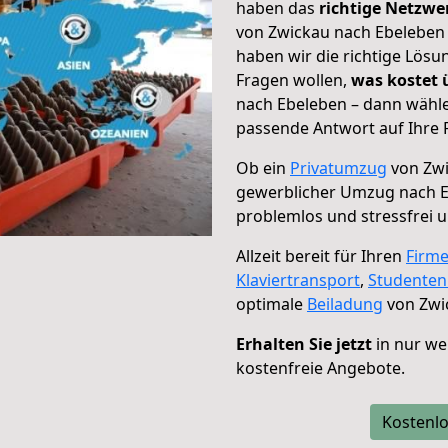
haben das
richtige Netzw
von Zwickau nach Ebeleben 
haben wir die richtige Lösu
Fragen wollen,
was kostet
nach Ebeleben – dann wähle
passende Antwort auf Ihre 
Ob ein
Privatumzug
von Zwi
gewerblicher Umzug nach 
problemlos und stressfrei 
Allzeit bereit für Ihren
Firm
Klaviertransport
,
Studente
optimale
Beiladung
von Zwi
Erhalten Sie jetzt
in nur we
kostenfreie Angebote.
Kostenlo