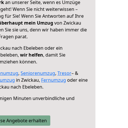
erk
an unserer Seite, wenn es Umzüge
geht! Wenn Sie nicht weiterwissen –
ng für Sie! Wenn Sie Antworten auf Ihre
 überhaupt mein Umzug
von Zwickau
n Sie sie uns, denn wir haben immer die
Fragen parat.
ckau nach Ebeleben oder ein
Ebeleben,
wir helfen
, damit Sie
umziehen können.
enumzug
,
Seniorenumzug
,
Tresor
– &
numzug
in Zwickau,
Fernumzug
oder eine
ckau nach Ebeleben.
nigen Minuten unverbindliche und
se Angebote erhalten