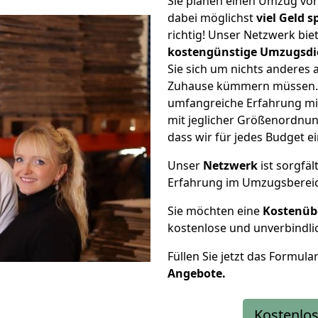
Sie planen einen Umzug vo
dabei möglichst
viel Geld 
richtig! Unser Netzwerk bi
kostengünstige Umzugsdi
Sie sich um nichts anderes 
Zuhause kümmern müssen. W
umfangreiche Erfahrung m
mit jeglicher Größenordnun
dass wir für jedes Budget 
Unser
Netzwerk
ist sorgfäl
Erfahrung im Umzugsberei
Sie möchten eine
Kostenüb
kostenlose und unverbindli
Füllen Sie jetzt das Formula
Angebote.
Kostenlos