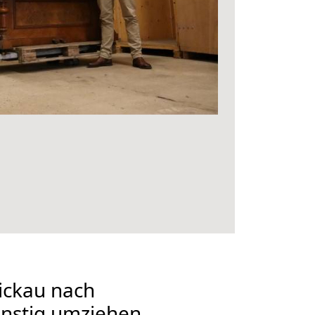
ckau nach
ünstig umziehen