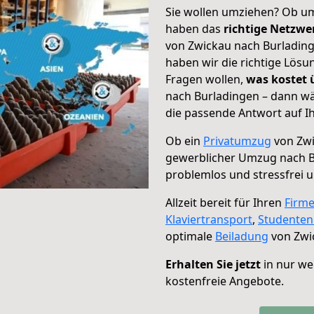
Sie wollen umziehen? Ob um
haben das
richtige Netzw
von Zwickau nach Burlading
haben wir die richtige Lösu
Fragen wollen,
was kostet
nach Burladingen – dann wä
die passende Antwort auf Ih
Ob ein
Privatumzug
von Zwi
gewerblicher Umzug nach B
problemlos und stressfrei 
Allzeit bereit für Ihren
Firm
Klaviertransport
,
Studente
optimale
Beiladung
von Zwi
Erhalten Sie jetzt
in nur we
kostenfreie Angebote.