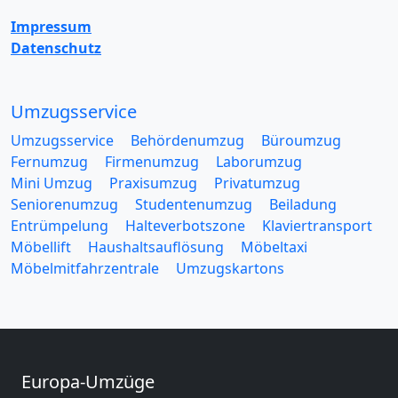
Impressum
Datenschutz
Umzugsservice
Umzugsservice
Behördenumzug
Büroumzug
Fernumzug
Firmenumzug
Laborumzug
Mini Umzug
Praxisumzug
Privatumzug
Seniorenumzug
Studentenumzug
Beiladung
Entrümpelung
Halteverbotszone
Klaviertransport
Möbellift
Haushaltsauflösung
Möbeltaxi
Möbelmitfahrzentrale
Umzugskartons
Europa-Umzüge