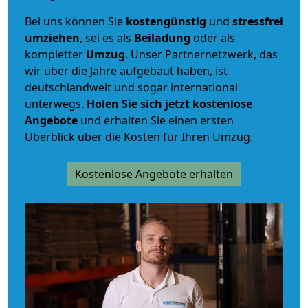
Bei uns können Sie
kostengünstig
und
stressfrei
umziehen
, sei es als
Beiladung
oder als
kompletter
Umzug
. Unser Partnernetzwerk, das
wir über die Jahre aufgebaut haben, ist
deutschlandweit und sogar international
unterwegs.
Holen Sie sich jetzt kostenlose
Angebote
und erhalten Sie einen ersten
Überblick über die Kosten für Ihren Umzug.
Kostenlose Angebote erhalten