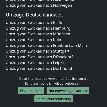
Umzug von Zwickau nach Norwegen
Umzüge-Deutschlandweit
Umzug von Zwickau nach Berlin
Umzug von Zwickau nach Hamburg
Umzug von Zwickau nach München
Umzug von Zwickau nach Köln
Umzug von Zwickau nach Frankfurt am Main
Umzug von Zwickau nach Stuttgart
Umzug von Zwickau nach Düsseldorf
Umzug von Zwickau nach Leipzig
Umzug von Zwickau nach Dortmund
Umzug von Zwickau nach Essen
Diese Internetseite verwendet Cookies um die
Umzug von Zwickau nach Bremen
Benutzerfreundlichkeit zu verbessern.
Umzug von Zwickau nach Dresden
Umzug von Zwickau nach Hannover
Einverstanden
Nur notwendige Cookies
Umzug von Zwickau nach Nürnberg
Datenschutzerklärung
Umzug von Zwickau nach Duisburg