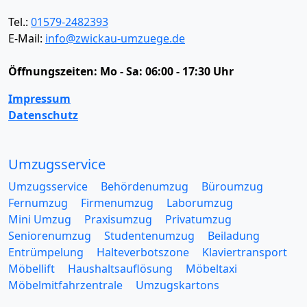
Tel.:
01579-2482393
E-Mail:
info@zwickau-umzuege.de
Öffnungszeiten:
Mo - Sa: 06:00 - 17:30 Uhr
Impressum
Datenschutz
Umzugsservice
Umzugsservice
Behördenumzug
Büroumzug
Fernumzug
Firmenumzug
Laborumzug
Mini Umzug
Praxisumzug
Privatumzug
Seniorenumzug
Studentenumzug
Beiladung
Entrümpelung
Halteverbotszone
Klaviertransport
Möbellift
Haushaltsauflösung
Möbeltaxi
Möbelmitfahrzentrale
Umzugskartons