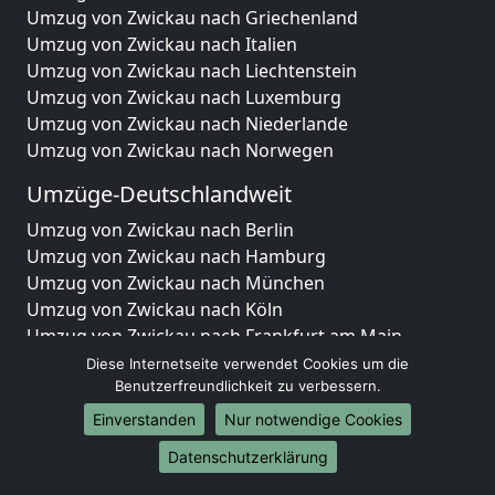
Umzug von Zwickau nach Griechenland
Umzug von Zwickau nach Italien
Umzug von Zwickau nach Liechtenstein
Umzug von Zwickau nach Luxemburg
Umzug von Zwickau nach Niederlande
Umzug von Zwickau nach Norwegen
Umzüge-Deutschlandweit
Umzug von Zwickau nach Berlin
Umzug von Zwickau nach Hamburg
Umzug von Zwickau nach München
Umzug von Zwickau nach Köln
Umzug von Zwickau nach Frankfurt am Main
Umzug von Zwickau nach Stuttgart
Diese Internetseite verwendet Cookies um die
Umzug von Zwickau nach Düsseldorf
Benutzerfreundlichkeit zu verbessern.
Umzug von Zwickau nach Leipzig
Einverstanden
Nur notwendige Cookies
Umzug von Zwickau nach Dortmund
Datenschutzerklärung
Umzug von Zwickau nach Essen
Umzug von Zwickau nach Bremen