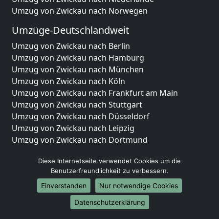
Umzug von Zwickau nach Norwegen
Umzüge-Deutschlandweit
Umzug von Zwickau nach Berlin
Umzug von Zwickau nach Hamburg
Umzug von Zwickau nach München
Umzug von Zwickau nach Köln
Umzug von Zwickau nach Frankfurt am Main
Umzug von Zwickau nach Stuttgart
Umzug von Zwickau nach Düsseldorf
Umzug von Zwickau nach Leipzig
Umzug von Zwickau nach Dortmund
Umzug von Zwickau nach Essen
Diese Internetseite verwendet Cookies um die
Umzug von Zwickau nach Bremen
Benutzerfreundlichkeit zu verbessern.
Umzug von Zwickau nach Dresden
Umzug von Zwickau nach Hannover
Einverstanden
Nur notwendige Cookies
Umzug von Zwickau nach Nürnberg
Datenschutzerklärung
Umzug von Zwickau nach Duisburg