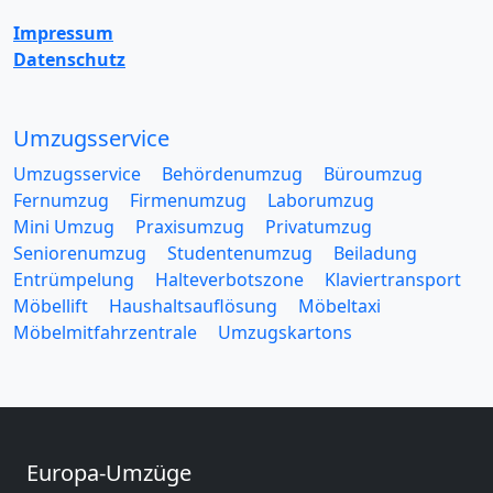
Impressum
Datenschutz
Umzugsservice
Umzugsservice
Behördenumzug
Büroumzug
Fernumzug
Firmenumzug
Laborumzug
Mini Umzug
Praxisumzug
Privatumzug
Seniorenumzug
Studentenumzug
Beiladung
Entrümpelung
Halteverbotszone
Klaviertransport
Möbellift
Haushaltsauflösung
Möbeltaxi
Möbelmitfahrzentrale
Umzugskartons
Europa-Umzüge