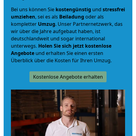
Bei uns können Sie
kostengünstig
und
stressfrei
umziehen
, sei es als
Beiladung
oder als
kompletter
Umzug
. Unser Partnernetzwerk, das
wir über die Jahre aufgebaut haben, ist
deutschlandweit und sogar international
unterwegs.
Holen Sie sich jetzt kostenlose
Angebote
und erhalten Sie einen ersten
Überblick über die Kosten für Ihren Umzug.
Kostenlose Angebote erhalten