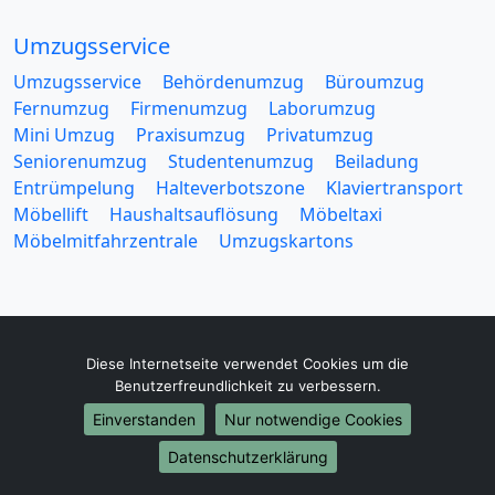
Umzugsservice
Umzugsservice
Behördenumzug
Büroumzug
Fernumzug
Firmenumzug
Laborumzug
Mini Umzug
Praxisumzug
Privatumzug
Seniorenumzug
Studentenumzug
Beiladung
Entrümpelung
Halteverbotszone
Klaviertransport
Möbellift
Haushaltsauflösung
Möbeltaxi
Möbelmitfahrzentrale
Umzugskartons
Diese Internetseite verwendet Cookies um die
Europa-Umzüge
Benutzerfreundlichkeit zu verbessern.
Umzug von Zwickau nach Belarus
Einverstanden
Nur notwendige Cookies
Umzug von Zwickau nach Belgien
Datenschutzerklärung
Umzug von Zwickau nach Bulgarien