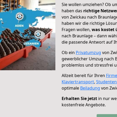
Sie wollen umziehen? Ob um
haben das
richtige Netzw
von Zwickau nach Braunlage
haben wir die richtige Lösu
Fragen wollen,
was kostet
nach Braunlage – dann wähl
die passende Antwort auf Ih
Ob ein
Privatumzug
von Zwi
gewerblicher Umzug nach 
problemlos und stressfrei 
Allzeit bereit für Ihren
Firm
Klaviertransport
,
Studente
optimale
Beiladung
von Zwi
Erhalten Sie jetzt
in nur we
kostenfreie Angebote.