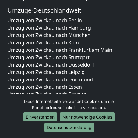
Umzüge-Deutschlandweit
Umzug von Zwickau nach Berlin
Umzug von Zwickau nach Hamburg
Umzug von Zwickau nach München
Umzug von Zwickau nach Köln
Umzug von Zwickau nach Frankfurt am Main
Umzug von Zwickau nach Stuttgart
Umzug von Zwickau nach Düsseldorf
Umzug von Zwickau nach Leipzig
Umzug von Zwickau nach Dortmund
Umzug von Zwickau nach Essen
Umzug von Zwickau nach Bremen
Umzug von Zwickau nach Dresden
Diese Internetseite verwendet Cookies um die
Benutzerfreundlichkeit zu verbessern.
Umzug von Zwickau nach Hannover
Umzug von Zwickau nach Nürnberg
Einverstanden
Nur notwendige Cookies
Umzug von Zwickau nach Duisburg
Datenschutzerklärung
Umzug von Zwickau nach Bochum