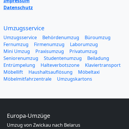
Impressum
Datenschutz
Umzugsservice
Umzugsservice
Behördenumzug
Büroumzug
Fernumzug
Firmenumzug
Laborumzug
Mini Umzug
Praxisumzug
Privatumzug
Seniorenumzug
Studentenumzug
Beiladung
Entrümpelung
Halteverbotszone
Klaviertransport
Möbellift
Haushaltsauflösung
Möbeltaxi
Möbelmitfahrzentrale
Umzugskartons
Europa-Umzüge
Umzug von Zwickau nach Belarus