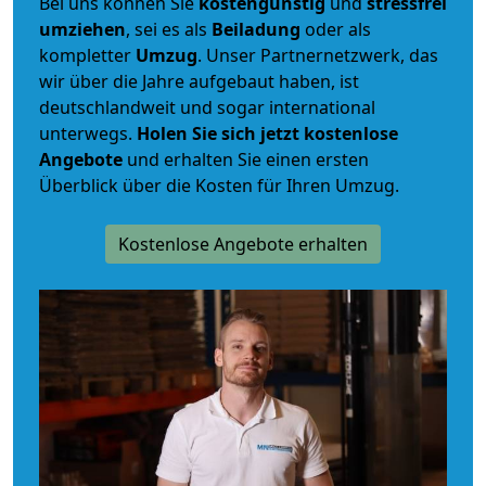
Bei uns können Sie
kostengünstig
und
stressfrei
umziehen
, sei es als
Beiladung
oder als
kompletter
Umzug
. Unser Partnernetzwerk, das
wir über die Jahre aufgebaut haben, ist
deutschlandweit und sogar international
unterwegs.
Holen Sie sich jetzt kostenlose
Angebote
und erhalten Sie einen ersten
Überblick über die Kosten für Ihren Umzug.
Kostenlose Angebote erhalten