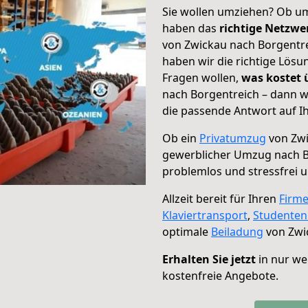
Sie wollen umziehen? Ob um
haben das
richtige Netzw
von Zwickau nach Borgentre
haben wir die richtige Lösu
Fragen wollen,
was kostet
nach Borgentreich – dann w
die passende Antwort auf Ih
Ob ein
Privatumzug
von Zwi
gewerblicher Umzug nach B
problemlos und stressfrei 
Allzeit bereit für Ihren
Firm
Klaviertransport
,
Studente
optimale
Beiladung
von Zwi
Erhalten Sie jetzt
in nur we
kostenfreie Angebote.