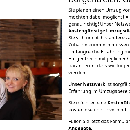
Sie planen einen Umzug vo
möchten dabei möglichst
v
genau richtig! Unser Netzw
kostengünstige Umzugsdi
Sie sich um nichts anderes 
Zuhause kümmern müssen. W
umfangreiche Erfahrung m
Borgentreich mit jegliche
garantieren, dass wir für j
werden.
Unser
Netzwerk
ist sorgfäl
Erfahrung im Umzugsberei
Sie möchten eine
Kostenüb
kostenlose und unverbindli
Füllen Sie jetzt das Formula
Angebote.