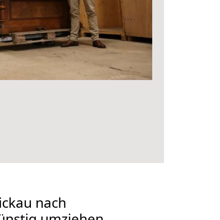
ckau nach
ünstig umziehen