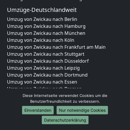
Umzüge-Deutschlandweit
Umzug von Zwickau nach Berlin
Umzug von Zwickau nach Hamburg
Umzug von Zwickau nach München
Umzug von Zwickau nach Köln
Umzug von Zwickau nach Frankfurt am Main
Umzug von Zwickau nach Stuttgart
Umzug von Zwickau nach Düsseldorf
Umzug von Zwickau nach Leipzig
Umzug von Zwickau nach Dortmund
Umzug von Zwickau nach Essen
Umzug von Zwickau nach Bremen
Umzug von Zwickau nach Dresden
Diese Internetseite verwendet Cookies um die
Benutzerfreundlichkeit zu verbessern.
Umzug von Zwickau nach Hannover
Umzug von Zwickau nach Nürnberg
Einverstanden
Nur notwendige Cookies
Umzug von Zwickau nach Duisburg
Datenschutzerklärung
Umzug von Zwickau nach Bochum