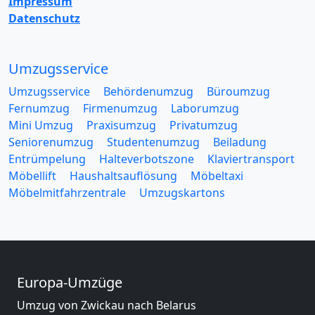
Impressum
Datenschutz
Umzugsservice
Umzugsservice
Behördenumzug
Büroumzug
Fernumzug
Firmenumzug
Laborumzug
Mini Umzug
Praxisumzug
Privatumzug
Seniorenumzug
Studentenumzug
Beiladung
Entrümpelung
Halteverbotszone
Klaviertransport
Möbellift
Haushaltsauflösung
Möbeltaxi
Möbelmitfahrzentrale
Umzugskartons
Europa-Umzüge
Umzug von Zwickau nach Belarus