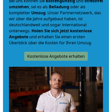
Bei uns können Sie
kostengünstig
und
stressfrei
umziehen
, sei es als
Beiladung
oder als
kompletter
Umzug
. Unser Partnernetzwerk, das
wir über die Jahre aufgebaut haben, ist
deutschlandweit und sogar international
unterwegs.
Holen Sie sich jetzt kostenlose
Angebote
und erhalten Sie einen ersten
Überblick über die Kosten für Ihren Umzug.
Kostenlose Angebote erhalten