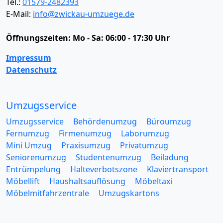
Tel.:
01579-2482393
E-Mail:
info@zwickau-umzuege.de
Öffnungszeiten:
Mo - Sa: 06:00 - 17:30 Uhr
Impressum
Datenschutz
Umzugsservice
Umzugsservice
Behördenumzug
Büroumzug
Fernumzug
Firmenumzug
Laborumzug
Mini Umzug
Praxisumzug
Privatumzug
Seniorenumzug
Studentenumzug
Beiladung
Entrümpelung
Halteverbotszone
Klaviertransport
Möbellift
Haushaltsauflösung
Möbeltaxi
Möbelmitfahrzentrale
Umzugskartons