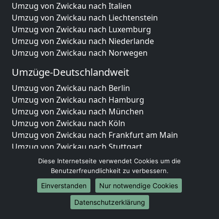
Umzug von Zwickau nach Italien
Umzug von Zwickau nach Liechtenstein
Umzug von Zwickau nach Luxemburg
Umzug von Zwickau nach Niederlande
Umzug von Zwickau nach Norwegen
Umzüge-Deutschlandweit
Umzug von Zwickau nach Berlin
Umzug von Zwickau nach Hamburg
Umzug von Zwickau nach München
Umzug von Zwickau nach Köln
Umzug von Zwickau nach Frankfurt am Main
Umzug von Zwickau nach Stuttgart
Umzug von Zwickau nach Düsseldorf
Diese Internetseite verwendet Cookies um die
Umzug von Zwickau nach Leipzig
Benutzerfreundlichkeit zu verbessern.
Umzug von Zwickau nach Dortmund
Einverstanden
Nur notwendige Cookies
Umzug von Zwickau nach Essen
Datenschutzerklärung
Umzug von Zwickau nach Bremen
Umzug von Zwickau nach Dresden