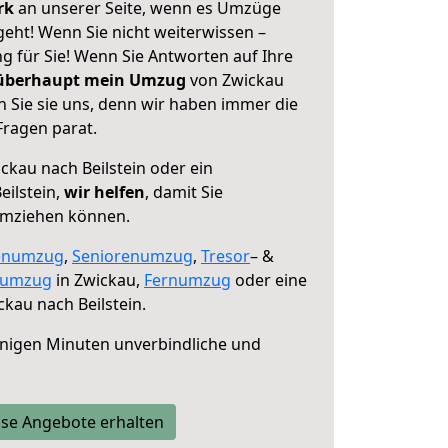
erk
an unserer Seite, wenn es Umzüge
geht! Wenn Sie nicht weiterwissen –
ng für Sie! Wenn Sie Antworten auf Ihre
 überhaupt mein Umzug
von Zwickau
n Sie sie uns, denn wir haben immer die
Fragen parat.
ckau nach Beilstein oder ein
ilstein,
wir helfen
, damit Sie
umziehen können.
enumzug
,
Seniorenumzug
,
Tresor
– &
numzug
in Zwickau,
Fernumzug
oder eine
kau nach Beilstein.
nigen Minuten unverbindliche und
se Angebote erhalten