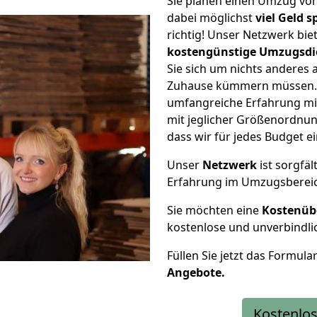
Sie planen einen Umzug von
dabei möglichst
viel Geld 
richtig! Unser Netzwerk bi
kostengünstige Umzugsdi
Sie sich um nichts anderes 
Zuhause kümmern müssen. W
umfangreiche Erfahrung mi
mit jeglicher Größenordnun
dass wir für jedes Budget 
Unser
Netzwerk
ist sorgfäl
Erfahrung im Umzugsberei
Sie möchten eine
Kostenüb
kostenlose und unverbindli
Füllen Sie jetzt das Formula
Angebote.
Kostenlos