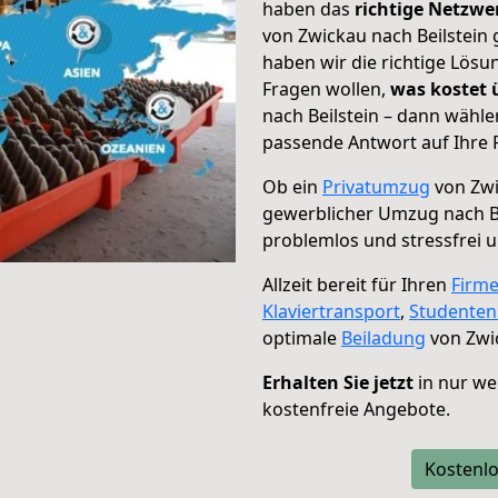
haben das
richtige Netzw
von Zwickau nach Beilstein 
haben wir die richtige Lösu
Fragen wollen,
was kostet
nach Beilstein – dann wähle
passende Antwort auf Ihre 
Ob ein
Privatumzug
von Zwi
gewerblicher Umzug nach Be
problemlos und stressfrei 
Allzeit bereit für Ihren
Firm
Klaviertransport
,
Studente
optimale
Beiladung
von Zwic
Erhalten Sie jetzt
in nur we
kostenfreie Angebote.
Kostenlo