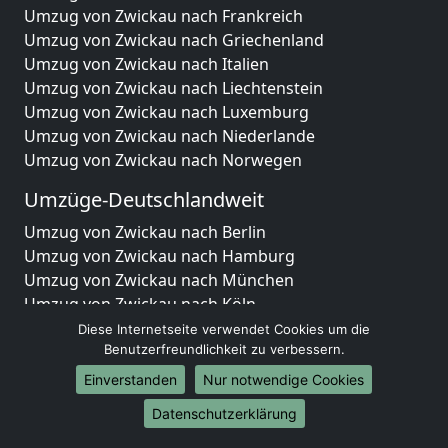
Umzug von Zwickau nach Frankreich
Umzug von Zwickau nach Griechenland
Umzug von Zwickau nach Italien
Umzug von Zwickau nach Liechtenstein
Umzug von Zwickau nach Luxemburg
Umzug von Zwickau nach Niederlande
Umzug von Zwickau nach Norwegen
Umzüge-Deutschlandweit
Umzug von Zwickau nach Berlin
Umzug von Zwickau nach Hamburg
Umzug von Zwickau nach München
Umzug von Zwickau nach Köln
Umzug von Zwickau nach Frankfurt am Main
Diese Internetseite verwendet Cookies um die
Umzug von Zwickau nach Stuttgart
Benutzerfreundlichkeit zu verbessern.
Umzug von Zwickau nach Düsseldorf
Einverstanden
Nur notwendige Cookies
Umzug von Zwickau nach Leipzig
Datenschutzerklärung
Umzug von Zwickau nach Dortmund
Umzug von Zwickau nach Essen