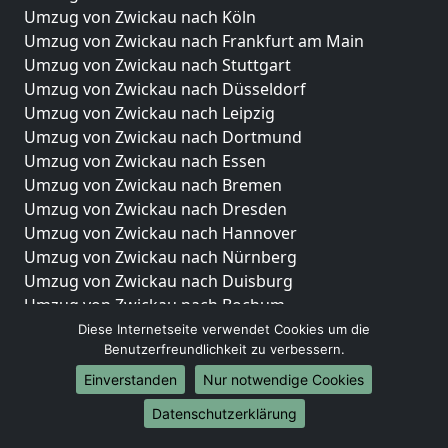
Umzug von Zwickau nach Köln
Umzug von Zwickau nach Frankfurt am Main
Umzug von Zwickau nach Stuttgart
Umzug von Zwickau nach Düsseldorf
Umzug von Zwickau nach Leipzig
Umzug von Zwickau nach Dortmund
Umzug von Zwickau nach Essen
Umzug von Zwickau nach Bremen
Umzug von Zwickau nach Dresden
Umzug von Zwickau nach Hannover
Umzug von Zwickau nach Nürnberg
Umzug von Zwickau nach Duisburg
Umzug von Zwickau nach Bochum
Umzug von Zwickau nach Wuppertal
Diese Internetseite verwendet Cookies um die
Benutzerfreundlichkeit zu verbessern.
Umzug von Zwickau nach Bielefeld
Umzug von Zwickau nach Bonn
Einverstanden
Nur notwendige Cookies
Umzug von Zwickau nach Münster
Datenschutzerklärung
Internationale-Umzüge