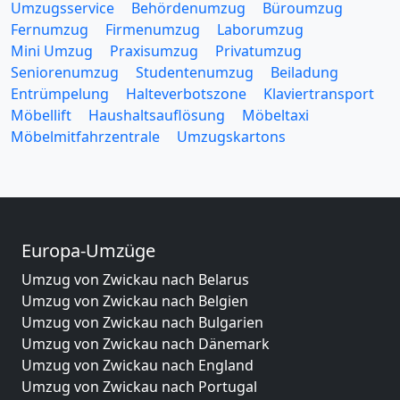
Umzugsservice
Behördenumzug
Büroumzug
Fernumzug
Firmenumzug
Laborumzug
Mini Umzug
Praxisumzug
Privatumzug
Seniorenumzug
Studentenumzug
Beiladung
Entrümpelung
Halteverbotszone
Klaviertransport
Möbellift
Haushaltsauflösung
Möbeltaxi
Möbelmitfahrzentrale
Umzugskartons
Europa-Umzüge
Umzug von Zwickau nach Belarus
Umzug von Zwickau nach Belgien
Umzug von Zwickau nach Bulgarien
Umzug von Zwickau nach Dänemark
Umzug von Zwickau nach England
Umzug von Zwickau nach Portugal