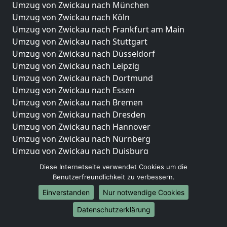
Umzug von Zwickau nach München
Umzug von Zwickau nach Köln
Umzug von Zwickau nach Frankfurt am Main
Umzug von Zwickau nach Stuttgart
Umzug von Zwickau nach Düsseldorf
Umzug von Zwickau nach Leipzig
Umzug von Zwickau nach Dortmund
Umzug von Zwickau nach Essen
Umzug von Zwickau nach Bremen
Umzug von Zwickau nach Dresden
Umzug von Zwickau nach Hannover
Umzug von Zwickau nach Nürnberg
Umzug von Zwickau nach Duisburg
Umzug von Zwickau nach Bochum
Diese Internetseite verwendet Cookies um die
Umzug von Zwickau nach Wuppertal
Benutzerfreundlichkeit zu verbessern.
Umzug von Zwickau nach Bielefeld
Einverstanden
Nur notwendige Cookies
Umzug von Zwickau nach Bonn
Datenschutzerklärung
Umzug von Zwickau nach Münster