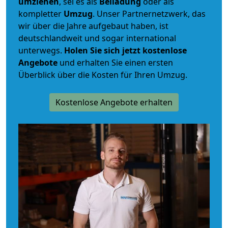
umziehen
, sei es als
Beiladung
oder als
kompletter
Umzug
. Unser Partnernetzwerk, das
wir über die Jahre aufgebaut haben, ist
deutschlandweit und sogar international
unterwegs.
Holen Sie sich jetzt kostenlose
Angebote
und erhalten Sie einen ersten
Überblick über die Kosten für Ihren Umzug.
Kostenlose Angebote erhalten