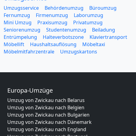
Umzugsservice
Behördenumzug
Büroumzug
Fernumzug
Firmenumzug
Laborumzug
Mini Umzug
Praxisumzug
Privatumzug
Seniorenumzug
Studentenumzug
Beiladung
Entrümpelung
Halteverbotszone
Klaviertransport
Möbellift
Haushaltsauflösung
Möbeltaxi
Möbelmitfahrzentrale
Umzugskartons
Europa-Umzüge
Umzug von Zwickau nach Belarus
Umzug von Zwickau nach Belgien
Umzug von Zwickau nach Bulgarien
Umzug von Zwickau nach Dänemark
Umzug von Zwickau nach England